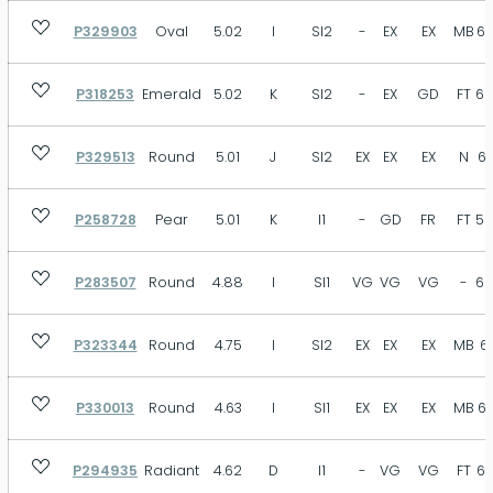
P329903
Oval
5.02
I
SI2
-
EX
EX
MB
62
P318253
Emerald
5.02
K
SI2
-
EX
GD
FT
68
P329513
Round
5.01
J
SI2
EX
EX
EX
N
61
P258728
Pear
5.01
K
I1
-
GD
FR
FT
59
P283507
Round
4.88
I
SI1
VG
VG
VG
-
62
P323344
Round
4.75
I
SI2
EX
EX
EX
MB
61
P330013
Round
4.63
I
SI1
EX
EX
EX
MB
62
P294935
Radiant
4.62
D
I1
-
VG
VG
FT
62