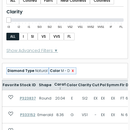
ALL
Colored
Faint
Near Colorless
Colorless
Clarity
I3
I2
I1
SI3
SI2
SI1
VS2
VS1
VVS2
VVS1
IF
FL
ALL
I
SI
VS
VVS
FL
Polish
Show Advanced Filters ▼
P
FR
GD
VG
EX
ID
x
Diamond Type
Natural
Color
M - D
EX+
Symmetry
Carat
Favorite
Stock ID
Shape
Color
Clarity
Cut
Pol
Symm
Flr
D
↓
P323837
Round
20.04
E
SI2
EX
EX
EX
FT
60
P
FR
GD
VG
EX
ID
EX+
P333152
Emerald
8.36
G
VS1
-
EX
EX
N
66
Fluorescence