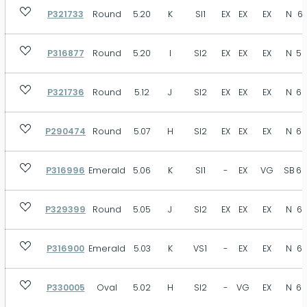
P321733
Round
5.20
K
SI1
EX
EX
EX
N
61
P316877
Round
5.20
I
SI2
EX
EX
EX
N
58
P321736
Round
5.12
J
SI2
EX
EX
EX
N
62
P290474
Round
5.07
H
SI2
EX
EX
EX
N
62
P316996
Emerald
5.06
K
SI1
-
EX
VG
SB
68
P329399
Round
5.05
J
SI2
EX
EX
EX
N
63
P316900
Emerald
5.03
K
VS1
-
EX
EX
N
66
P330005
Oval
5.02
H
SI2
-
VG
EX
N
62