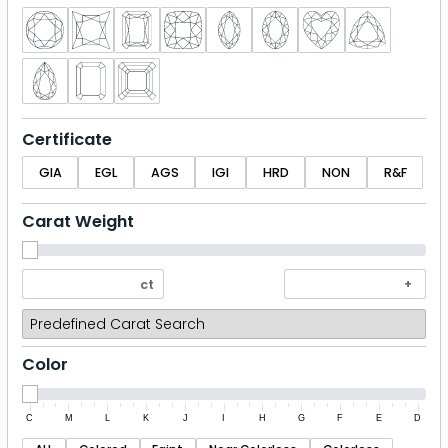
Certificate
GIA
EGL
AGS
IGI
HRD
NON
R&F
Carat Weight
Color
C
M
L
K
J
I
H
G
F
E
D