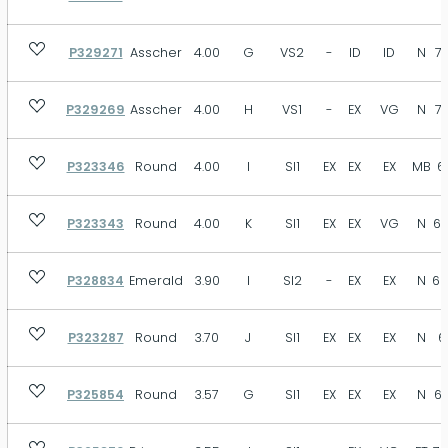
P329271
Asscher
4.00
G
VS2
-
ID
ID
N
71
P329269
Asscher
4.00
H
VS1
-
EX
VG
N
71
P323346
Round
4.00
I
SI1
EX
EX
EX
MB
6
P323343
Round
4.00
K
SI1
EX
EX
VG
N
63
P328834
Emerald
3.90
I
SI2
-
EX
EX
N
69
P323287
Round
3.70
J
SI1
EX
EX
EX
N
6
P325854
Round
3.57
G
SI1
EX
EX
EX
N
60