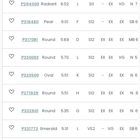
P294300
Radiant
6.02
L
SI1
-
EX
VG
N
70
P319480
Pear
6.01
F
SI2
-
EX
EX
SB
63
P317081
Round
5.89
D
SI2
EX
EX
EX
MB
61
P330003
Round
5.70
L
SI2
EX
EX
VG
N
59
P323500
Oval
5.51
K
SI2
-
EX
EX
N
62
P271929
Round
5.51
H
SI2
EX
EX
EX
N
60
P332901
Round
5.35
G
SI2
EX
EX
EX
N
60
P321772
Emerald
5.31
L
VS2
-
VG
EX
SB
66