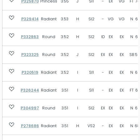
P325870
Princess
3.55
J
SI1
-
EX
VG
FT
74
P329414
Radiant
3.53
H
SI2
-
VG
VG
N
67
P332863
Round
3.52
H
SI2
ID
EX
EX
N
63
P323325
Round
3.52
J
SI2
EX
EX
EX
SB
59
P320519
Radiant
3.52
I
SI1
-
EX
EX
N
66
P326244
Radiant
3.51
I
SI1
-
EX
EX
FT
66
P304997
Round
3.51
I
SI2
EX
EX
EX
N
62
P278686
Radiant
3.51
H
VS2
-
EX
EX
N
68