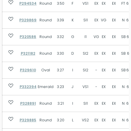
P294534
Round
3.50
F
VS1
EX
EX
EX
FT
62
P329869
Round
3.39
K
SI1
EX
VG
EX
N
62
P320586
Round
3.32
G
I1
VG
EX
EX
SB
62
P321182
Round
3.30
D
SI2
EX
EX
EX
SB
62
P329610
Oval
3.27
I
SI2
-
EX
EX
SB
63
P332394
Emerald
3.23
J
VS1
-
EX
EX
N
69
P328891
Round
3.21
I
SI1
EX
EX
EX
N
62
P329885
Round
3.20
L
VS2
EX
EX
EX
N
62