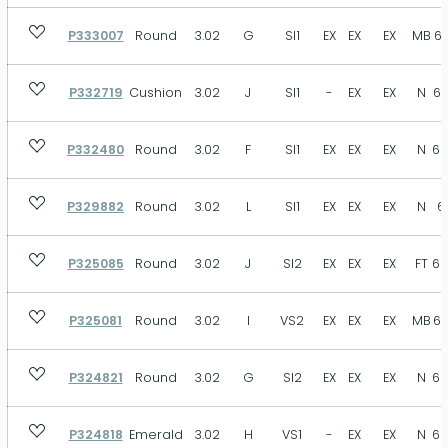
P333007
Round
3.02
G
SI1
EX
EX
EX
MB
61
P332719
Cushion
3.02
J
SI1
-
EX
EX
N
67
P332480
Round
3.02
F
SI1
EX
EX
EX
N
62
P329882
Round
3.02
L
SI1
EX
EX
EX
N
6
P325085
Round
3.02
J
SI2
EX
EX
EX
FT
62
P325081
Round
3.02
I
VS2
EX
EX
EX
MB
63
P324821
Round
3.02
G
SI2
EX
EX
EX
N
62
P324818
Emerald
3.02
H
VS1
-
EX
EX
N
66