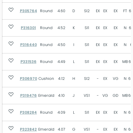
P305764
Round
4.60
D
SI2
EX
EX
EX
FT
61
P316301
Round
4.52
K
SI1
EX
EX
EX
N
61
P316440
Round
4.50
I
SI1
EX
EX
EX
N
6
P331536
Round
4.49
L
SI1
EX
EX
EX
MB
63
P306970
Cushion
4.12
H
SI2
-
EX
VG
N
69
P319476
Emerald
4.10
J
VS1
-
VG
GD
MB
64
P308284
Round
4.09
L
SI1
EX
EX
EX
N
62
P323842
Emerald
4.07
G
VS1
-
EX
EX
N
64