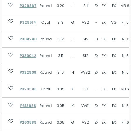
P329867
Round
3.20
J
SI1
EX
EX
EX
MB
61
P329514
Oval
3.13
G
VS2
-
EX
VG
FT
63
P304240
Round
3.12
J
SI2
EX
EX
EX
N
61
P330042
Round
3.11
J
SI2
EX
EX
EX
N
60
P332908
Round
3.10
H
VVS2
EX
EX
EX
N
60
P329543
Oval
3.05
K
SI1
-
EX
EX
MB
63
P313988
Round
3.05
K
VVS1
EX
EX
EX
N
58
P263589
Round
3.05
G
VS2
EX
EX
EX
FT
62