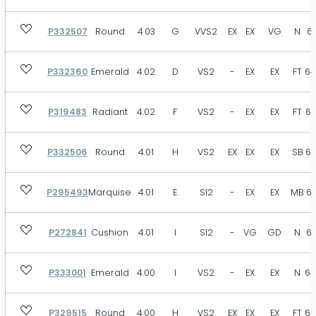
P332507
Round
4.03
G
VVS2
EX
EX
VG
N
63
P332360
Emerald
4.02
D
VS2
-
EX
EX
FT
64
P319483
Radiant
4.02
F
VS2
-
EX
EX
FT
67
P332506
Round
4.01
H
VS2
EX
EX
EX
SB
62
P295493
Marquise
4.01
E
SI2
-
EX
EX
MB
61
P272841
Cushion
4.01
I
SI2
-
VG
GD
N
66
P333001
Emerald
4.00
I
VS2
-
EX
EX
N
68
P329515
Round
4.00
H
VS2
EX
EX
EX
FT
62