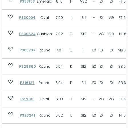
P333153
Emerald
8.10
F
VS2
-
EX
EX
FT
58
VST
SB
MB
FT
N
Size
P330004
Oval
7.20
I
SI1
-
EX
VG
FT
63
P330624
Cushion
7.02
G
SI2
-
VG
GD
N
61
Depth
P305737
Round
7.01
G
I1
EX
EX
EX
MB
62
P329860
Round
6.04
K
SI2
EX
EX
EX
SB
59
Table
P316127
Round
6.04
F
SI1
EX
EX
EX
SB
63
P270118
Oval
6.03
J
SI2
-
VG
VG
FT
54
P323241
Round
6.02
L
SI2
EX
EX
EX
N
62