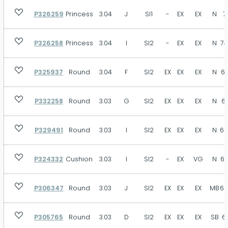
P326259
Princess
3.04
J
SI1
-
EX
EX
N
7
P326258
Princess
3.04
I
SI2
-
EX
EX
N
74
P325937
Round
3.04
F
SI2
EX
EX
EX
N
61
P332258
Round
3.03
G
SI2
EX
EX
EX
N
61
P329491
Round
3.03
I
SI2
EX
EX
EX
N
62
P324332
Cushion
3.03
I
SI2
-
EX
VG
N
67
P306347
Round
3.03
J
SI2
EX
EX
EX
MB
62
P305765
Round
3.03
D
SI2
EX
EX
EX
SB
61