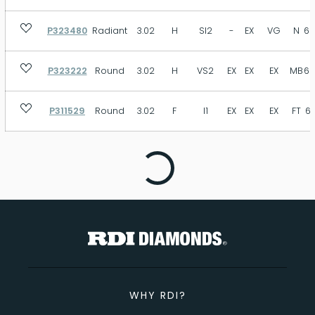
P323480
Radiant
3.02
H
SI2
-
EX
VG
N
69
P323222
Round
3.02
H
VS2
EX
EX
EX
MB
62
P311529
Round
3.02
F
I1
EX
EX
EX
FT
61
WHY RDI?